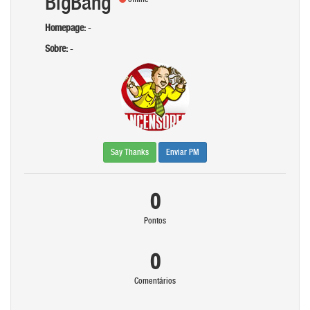
BigBang
Homepage:
-
Sobre:
-
Say Thanks
Enviar PM
0
Pontos
0
Comentários