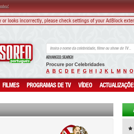
embro!
ly or looks incorrectly, please check settings of your AdBlock exte
ANCENSORED - Celebridades Nuas Sem Censura
ADVANCED SEARCH
Procure por Celebridades
A
B
C
D
E
F
G
H
I
J
K
L
M
N
O
FILMES
PROGRAMAS DE TV
VÍDEO
ACTUALIZAÇÕE