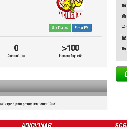
Say Thanks
Enviar PM
0
>100
Comentários
in users Top 100
tar logado para postar um comentário.
ADICIONAR
SOB