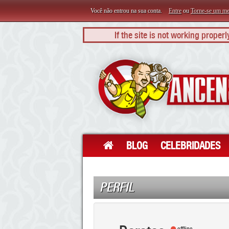
Você não entrou na sua conta.
Entre
ou
Torne-se um m
If the site is not working proper
BLOG
CELEBRIDADES
PERFIL