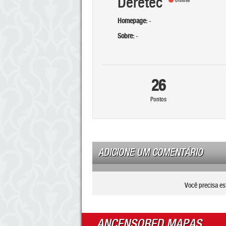
Deretec
offline
Homepage:
-
Sobre:
-
26
Pontos
ADICIONE UM COMENTÁRIO
Você precisa es
ANCENSORED MAPAS