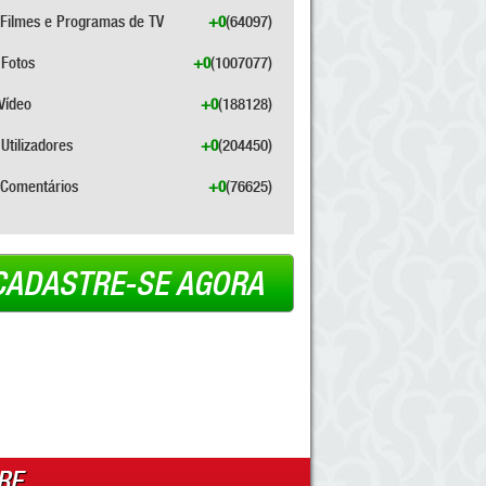
Filmes e Programas de TV
+0
(64097)
Fotos
+0
(1007077)
Vídeo
+0
(188128)
Utilizadores
+0
(204450)
Comentários
+0
(76625)
CADASTRE-SE AGORA
RE