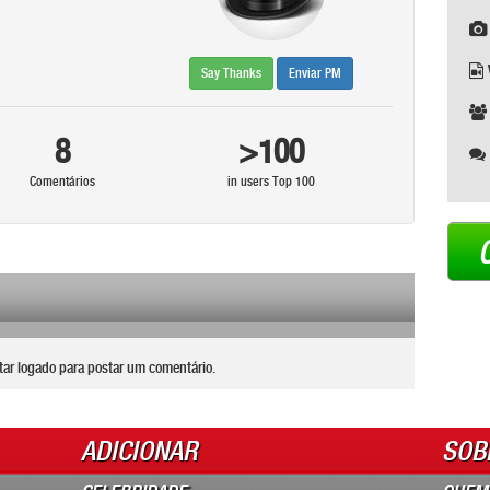
Say Thanks
Enviar PM
8
>100
Comentários
in users Top 100
tar logado para postar um comentário.
ADICIONAR
SOB