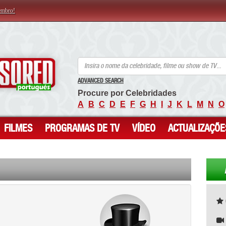
embro!
ANCENSORED - Celebridades Nuas Sem Censura
ADVANCED SEARCH
Procure por Celebridades
A
B
C
D
E
F
G
H
I
J
K
L
M
N
O
FILMES
PROGRAMAS DE TV
VÍDEO
ACTUALIZAÇÕE