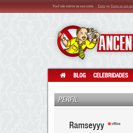
Você não entrou na sua conta.
Entre
ou
Torne-se um m
BLOG
CELEBRIDADES
PERFIL
Ramseyyy
offline