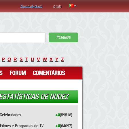
Nosso objetivo!
Ajuda
Pesquisa
P
Q
R
S
T
U
V
W
X
Y
Z
S
FORUM
COMENTÁRIOS
ESTATÍSTICAS DE NUDEZ
Celebridades
+0
(59518)
Filmes e Programas de TV
+0
(64097)