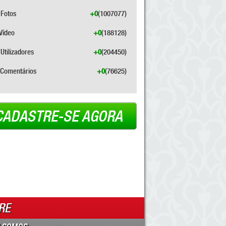
Fotos
+0
(1007077)
Vídeo
+0
(188128)
Utilizadores
+0
(204450)
Comentários
+0
(76625)
CADASTRE-SE AGORA
RE