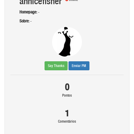
annicefisher
Homepage:
-
Sobre:
-
Say Thanks
Enviar PM
0
Pontos
1
Comentários