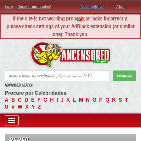
Entre
ou
Torne-se um membro!
Nosso objetivo!
Ajuda
If the site is not working properly or looks incorrectly,
please check settings of your AdBlock extension (or similar
one). Thank you.
AN
Pesquisa
ADVANCED SEARCH
Procure por Celebridades
A
B
C
D
E
F
G
H
I
J
K
L
M
N
O
P
Q
R
S
T
U
V
W
X
Y
Z
Toggle
navigation
PERFIL