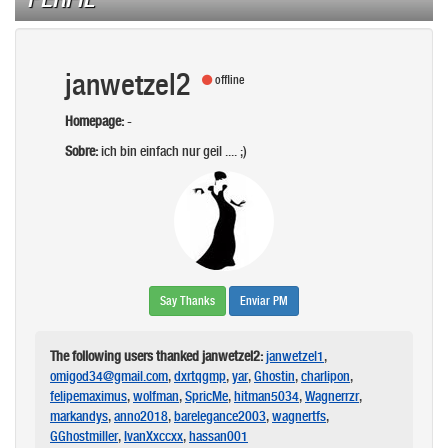
janwetzel2
offline
Homepage:
-
Sobre:
ich bin einfach nur geil .... ;)
Say Thanks
Enviar PM
The following users thanked janwetzel2:
janwetzel1
,
omigod34@gmail.com
,
dxrtqgmp
,
yar
,
Ghostin
,
charlipon
,
felipemaximus
,
wolfman
,
SpricMe
,
hitman5034
,
Wagnerrzr
,
markandys
,
anno2018
,
barelegance2003
,
wagnertfs
,
GGhostmiller
,
IvanXxccxx
,
hassan001