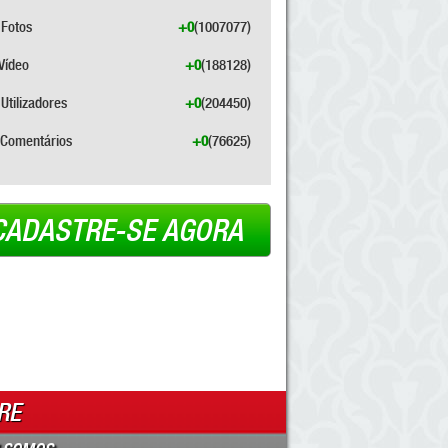
Fotos
+0
(1007077)
Vídeo
+0
(188128)
Utilizadores
+0
(204450)
Comentários
+0
(76625)
CADASTRE-SE AGORA
RE