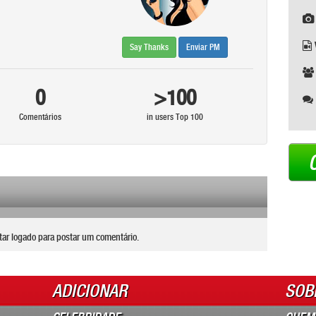
Say Thanks
Enviar PM
0
>100
Comentários
in users Top 100
tar logado para postar um comentário.
ADICIONAR
SOB