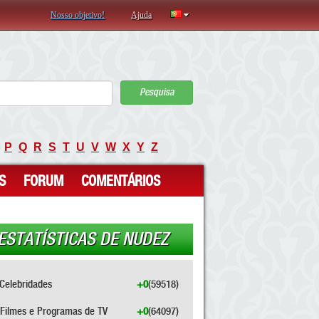
Nosso objetivo!
Ajuda
Pesquisa
P
Q
R
S
T
U
V
W
X
Y
Z
S
FORUM
COMENTÁRIOS
ESTATÍSTICAS DE NUDEZ
Celebridades
+0
(59518)
Filmes e Programas de TV
+0
(64097)