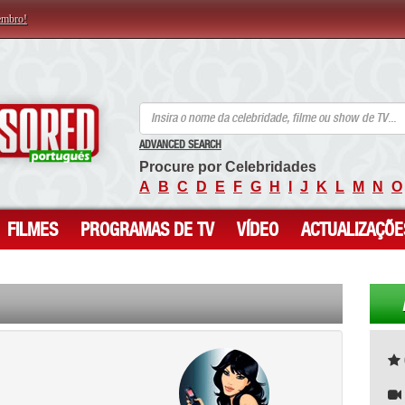
embro!
ANCENSORED - Celebridades Nuas Sem Censura
ADVANCED SEARCH
Procure por Celebridades
A
B
C
D
E
F
G
H
I
J
K
L
M
N
O
FILMES
PROGRAMAS DE TV
VÍDEO
ACTUALIZAÇÕE