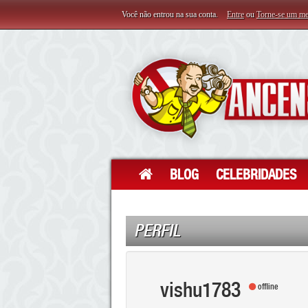
Você não entrou na sua conta.
Entre
ou
Torne-se um m
BLOG
CELEBRIDADES
PERFIL
vishu1783
offline