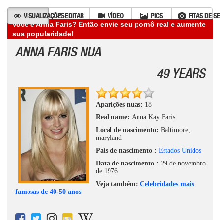
VISUALIZAÇÕES
EDITAR
VÍDEO
PICS
FITAS DE S
Você é Anna Faris? Então envie seu pornô real e aumente
sua popularidade!
ANNA FARIS NUA
49 YEARS
Aparições nuas:
18
Real name:
Anna Kay Faris
Local de nascimento:
Baltimore,
maryland
País de nascimento :
Estados Unidos
Data de nascimento :
29 de novembro
de 1976
Veja também:
Celebridades mais
famosas de 40-50 anos