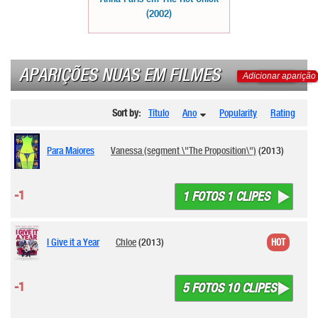
(2002)
APARIÇÕES NUAS EM FILMES
Adicionar aparição
Sort by:
Título
Ano
Popularity
Rating
Para Maiores
Vanessa (segment \"The Proposition\")
(2013)
-1
1 FOTOS 1 CLIPES
I Give it a Year
Chloe
(2013)
HOT
-1
5 FOTOS 10 CLIPES