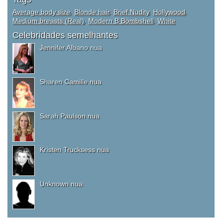
Average body size
,
Blonde hair
,
Brief Nudity
,
Hollywood
,
Medium breasts (Real)
,
Modern B Bombshell
,
White
Celebridades semelhantes
Jennifer Albano nua
Sharen Camille nua
Sarah Paulson nua
Kristen Trucksess nua
Unknown nua