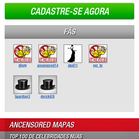
CADASTRE-SE AGORA
FÃS
dhpty
ancensored14
stud71
xyz_br
Guardian3
derick83l
ANCENSORED MAPAS
TOP 100 DE CELEBRIDADES NUAS