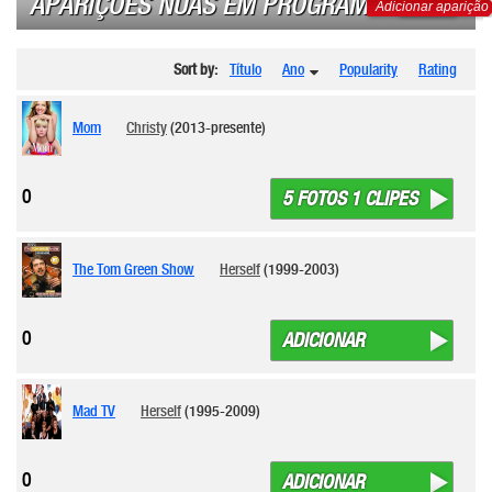
APARIÇÕES NUAS EM PROGRAMAS DE TV
Adicionar aparição
Sort by:
Título
Ano
Popularity
Rating
Mom
Christy
(2013-presente)
0
5 FOTOS 1 CLIPES
The Tom Green Show
Herself
(1999-2003)
0
ADICIONAR
Mad TV
Herself
(1995-2009)
0
ADICIONAR