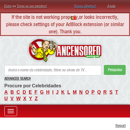
Entre
ou
Torne-se um membro!
Nosso objetivo!
Ajuda
If the site is not working properly or looks incorrectly,
please check settings of your AdBlock extension (or similar
one). Thank you.
AN
Pesquisa
ADVANCED SEARCH
Procure por Celebridades
A
B
C
D
E
F
G
H
I
J
K
L
M
N
O
P
Q
R
S
T
U
V
W
X
Y
Z
Toggle
Report
navigation