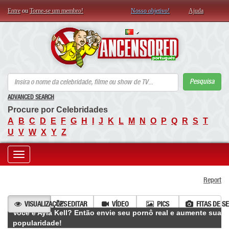
Entre
ou
Torne-se um membro!
Nosso objetivo!
Ajuda
AN
Pesquisa
ADVANCED SEARCH
Procure por Celebridades
A
B
C
D
E
F
G
H
I
J
K
L
M
N
O
P
Q
R
S
T
U
V
W
X
Y
Z
Toggle
Report
navigation
VISUALIZAÇÕES
EDITAR
VÍDEO
PICS
FITAS DE S
Você é Ayla Kell? Então envie seu pornô real e aumente sua
popularidade!