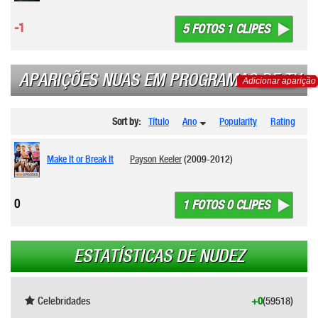
-1
5 FOTOS 1 CLIPES
APARIÇÕES NUAS EM PROGRAMAS DE TV
Adicionar aparição
Sort by:
Título
Ano
Popularity
Rating
Make It or Break It
Payson Keeler
(2009-2012)
0
1 FOTOS 0 CLIPES
ESTATÍSTICAS DE NUDEZ
Celebridades
+0
(59518)