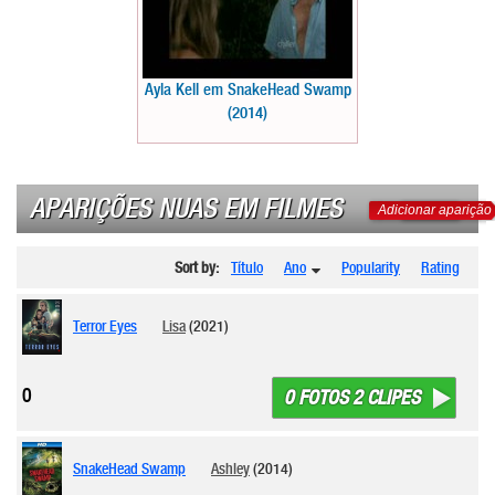
Ayla Kell em SnakeHead Swamp
(2014)
APARIÇÕES NUAS EM FILMES
Adicionar aparição
Sort by:
Título
Ano
Popularity
Rating
Terror Eyes
Lisa
(2021)
0
0 FOTOS 2 CLIPES
SnakeHead Swamp
Ashley
(2014)