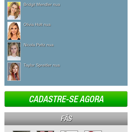
Bridgit Mendler nua
Olivia Holt nua
Nicola Peltz nua
Taylor Spreitler nua
CADASTRE-SE AGORA
FÃS