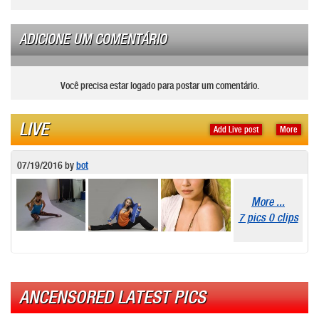
ADICIONE UM COMENTÁRIO
Você precisa estar logado para postar um comentário.
LIVE
Add Live post
More
07/19/2016
by
bot
More ...
7 pics 0 clips
ANCENSORED LATEST PICS