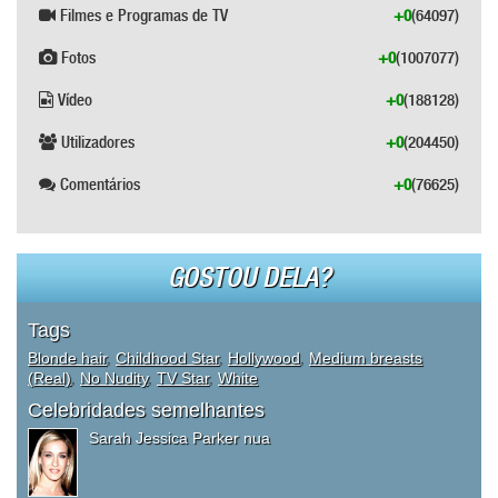
Filmes e Programas de TV
+0
(64097)
Fotos
+0
(1007077)
Vídeo
+0
(188128)
Utilizadores
+0
(204450)
Comentários
+0
(76625)
GOSTOU DELA?
Tags
Blonde hair
,
Childhood Star
,
Hollywood
,
Medium breasts
(Real)
,
No Nudity
,
TV Star
,
White
Celebridades semelhantes
Sarah Jessica Parker nua