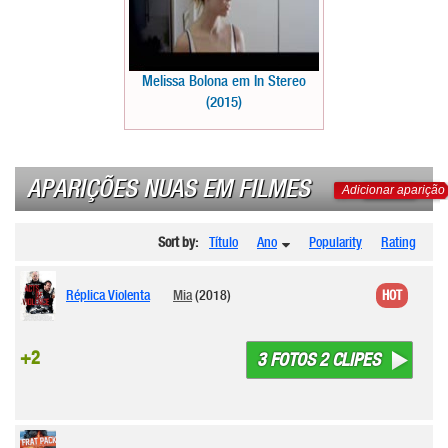
Melissa Bolona em In Stereo
(2015)
APARIÇÕES NUAS EM FILMES
Adicionar aparição
Sort by:
Título
Ano
Popularity
Rating
Réplica Violenta
Mia
(2018)
HOT
+2
3 FOTOS 2 CLIPES