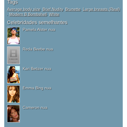
Tags
Average body size
,
Brief Nudity
,
Brunette
,
Large breasts (Real)
,
Modern B Bombshell
,
White
Celebridades semelhantes
Pamela Alster nua
Reda Beebe nua
Kari Betizer nua
Emma Bing nua
Cameron nua