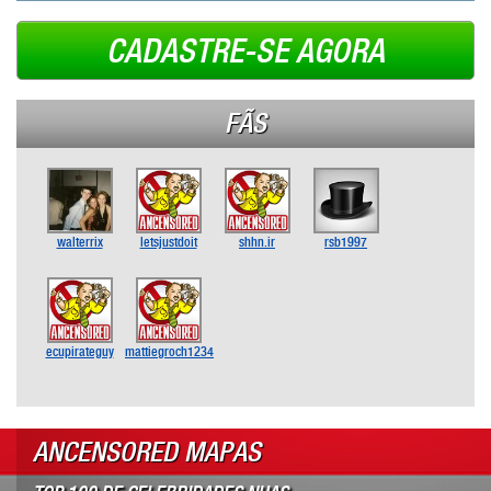
CADASTRE-SE AGORA
FÃS
walterrix
letsjustdoit
shhn.ir
rsb1997
ecupirateguy
mattiegroch1234
ANCENSORED MAPAS