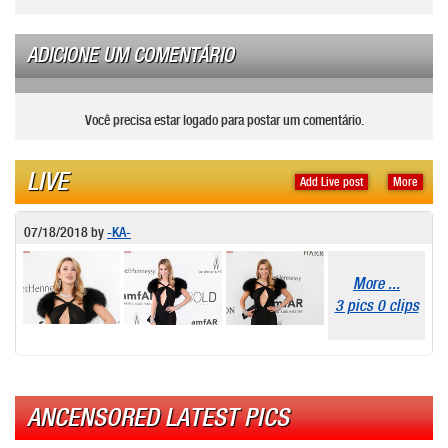
ADICIONE UM COMENTÁRIO
Você precisa estar logado para postar um comentário.
LIVE
Add Live post
More
07/18/2018
by
-KA-
More ...
3 pics 0 clips
ANCENSORED LATEST PICS