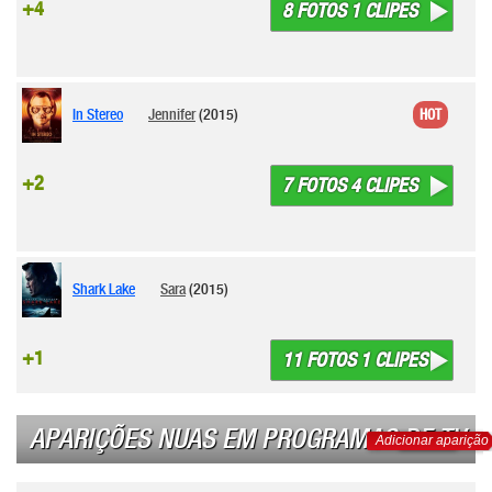
+4
8 FOTOS 1 CLIPES
In Stereo
Jennifer
(2015)
HOT
+2
7 FOTOS 4 CLIPES
Shark Lake
Sara
(2015)
+1
11 FOTOS 1 CLIPES
APARIÇÕES NUAS EM PROGRAMAS DE TV
Adicionar aparição