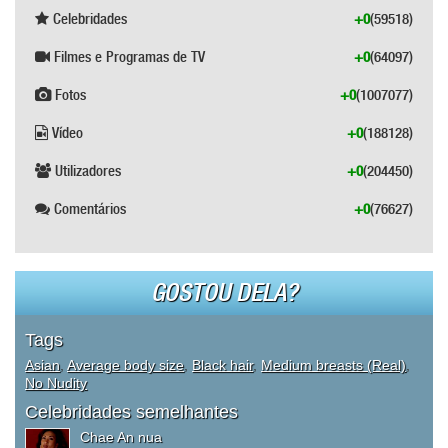
Celebridades
+0
(59518)
Filmes e Programas de TV
+0
(64097)
Fotos
+0
(1007077)
Vídeo
+0
(188128)
Utilizadores
+0
(204450)
Comentários
+0
(76627)
GOSTOU DELA?
Tags
Asian
,
Average body size
,
Black hair
,
Medium breasts (Real)
,
No Nudity
Celebridades semelhantes
Chae An nua