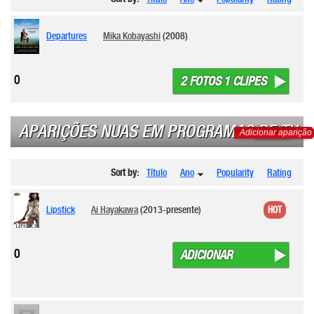
Departures
Mika Kobayashi
(2008)
0
2 FOTOS 1 CLIPES
APARIÇÕES NUAS EM PROGRAMAS DE TV
Adicionar aparição
Sort by:
Título
Ano
Popularity
Rating
Lipstick
Ai Hayakawa
(2013-presente)
HOT
0
ADICIONAR