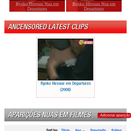
Ryoko Hirosue Nua em
Ryoko Hirosue Nua em
Departures
Departures
ANCENSORED LATEST CLIPS
Ryoko Hirosue em Departures
(2008)
APARIÇÕES NUAS EM FILMES
Adicionar aparição
Sort by:
Título
Ano
Popularity
Rating