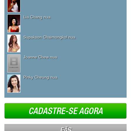
Lia Chang nua
Supakson Chaimongkol nua
Joanne Chew nua
Pinky Cheung nua
CADASTRE-SE AGORA
FÃS