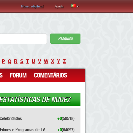
Nosso objetivo!
Ajuda
Pesquisa
P
Q
R
S
T
U
V
W
X
Y
Z
S
FORUM
COMENTÁRIOS
ESTATÍSTICAS DE NUDEZ
Celebridades
+0
(59518)
Filmes e Programas de TV
+0
(64097)