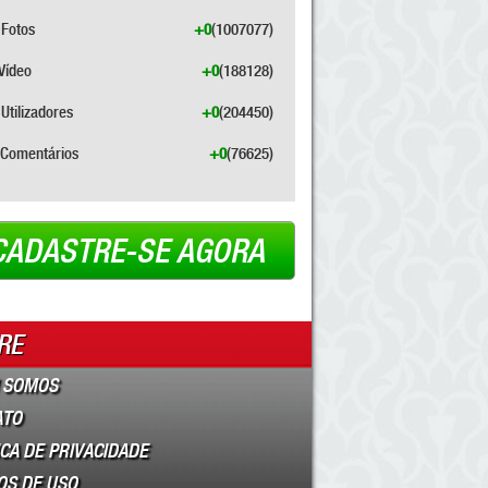
Fotos
+0
(1007077)
Vídeo
+0
(188128)
Utilizadores
+0
(204450)
Comentários
+0
(76625)
CADASTRE-SE AGORA
RE
 SOMOS
ATO
ICA DE PRIVACIDADE
OS DE USO