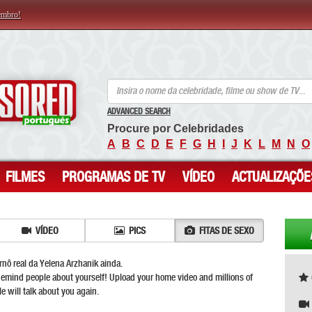
embro!
ANCENSORED - Celebridades Nuas Sem Censura
ADVANCED SEARCH
Procure por Celebridades
A
B
C
D
E
F
G
H
I
J
K
L
M
N
O
FILMES
PROGRAMAS DE TV
VÍDEO
ACTUALIZAÇÕE
VÍDEO
PICS
FITAS DE SEXO
ô real da Yelena Arzhanik ainda.
Remind people about yourself! Upload your home video and millions of
e will talk about you again.