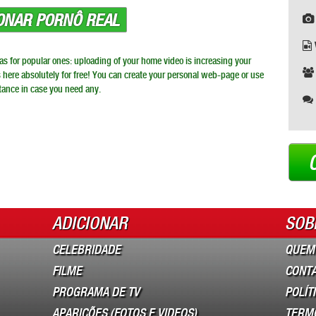
IONAR PORNÔ REAL
l as for popular ones: uploading of your home video is increasing your
s here absolutely for free! You can create your personal web-page or use
tance in case you need any.
ADICIONAR
SOB
CELEBRIDADE
QUEM
FILME
CONT
PROGRAMA DE TV
POLÍT
APARIÇÕES (FOTOS E VIDEOS)
TERM