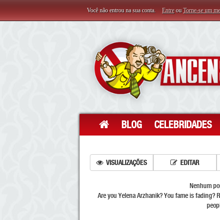
Você não entrou na sua conta.
Entre
ou
Torne-se um m
BLOG
CELEBRIDADES
VISUALIZAÇÕES
EDITAR
Nenhum porn
Are you Yelena Arzhanik? You fame is fading? 
peopl