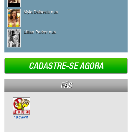
Myla Dalbesio nua
Lillian Parker nua
CADASTRE-SE AGORA
FÃS
1BigSexy1