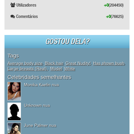
Utilizadores
+0
(204450)
Comentários
+0
(76625)
GOSTOU DELA?
Tags
Average body size
,
Black hair
,
Great Nudity!
,
Has shown bush
,
Large breasts (Real)
,
Model
,
White
Celebridades semelhantes
Monika Kaelin nua
Unknown nua
June Palmer nua