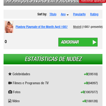
APARIÇÕES NUAS EM PROGRAMAS DE TV
Adicionar aparição
Sort by:
Título
Ano
Popularity
Rating
Playboy Playmate of the Month April 1987
Modell
(1987-presente)
0
ADICIONAR
ESTATÍSTICAS DE NUDEZ
Celebridades
+0
(59518)
Filmes e Programas de TV
+0
(64097)
Fotos
+0
(1007077)
Vídeo
+0
(188128)