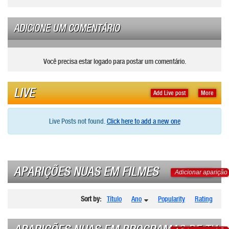
ADICIONE UM COMENTÁRIO
Você precisa estar logado para postar um comentário.
LIVE
Add Live post
More
Live Posts not found.
Click here to add a new one
APARIÇÕES NUAS EM FILMES
Adicionar aparição
Sort by:
Título
Ano
Popularity
Rating