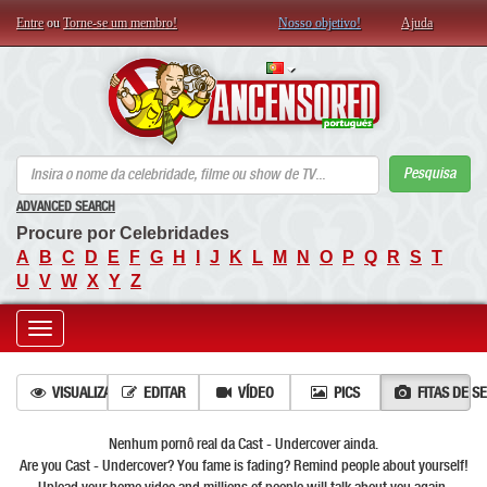
Entre
ou
Torne-se um membro!
Nosso objetivo!
Ajuda
AN
Pesquisa
ADVANCED SEARCH
Procure por Celebridades
A
B
C
D
E
F
G
H
I
J
K
L
M
N
O
P
Q
R
S
T
U
V
W
X
Y
Z
Toggle
navigation
VISUALIZAÇÕES
EDITAR
VÍDEO
PICS
FITAS DE S
Nenhum pornô real da Cast - Undercover ainda.
Are you Cast - Undercover? You fame is fading? Remind people about yourself!