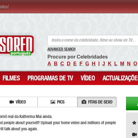
embro!
ANCENSORED - Celebridades Nuas Sem Censura
ADVANCED SEARCH
Procure por Celebridades
A
B
C
D
E
F
G
H
I
J
K
L
M
N
O
FILMES
PROGRAMAS DE TV
VÍDEO
ACTUALIZAÇÕE
VÍDEO
PICS
FITAS DE SEXO
nô real da Katherina Mai ainda.
d people about yourself! Upload your home video and millions of people
ill talk about you again.