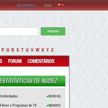
Nosso objetivo!
Ajuda
Pesquisa
P
Q
R
S
T
U
V
W
X
Y
Z
S
FORUM
COMENTÁRIOS
ESTATÍSTICAS DE NUDEZ
Celebridades
+0
(59518)
Filmes e Programas de TV
+0
(64097)