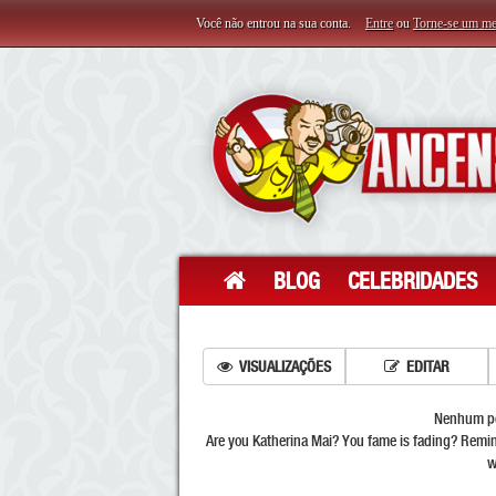
Você não entrou na sua conta.
Entre
ou
Torne-se um m
BLOG
CELEBRIDADES
VISUALIZAÇÕES
EDITAR
Nenhum por
Are you Katherina Mai? You fame is fading? Remin
w