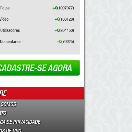
Fotos
+0
(1007077)
Vídeo
+0
(188128)
Utilizadores
+0
(204450)
Comentários
+0
(76625)
CADASTRE-SE AGORA
RE
 SOMOS
ATO
ICA DE PRIVACIDADE
OS DE USO