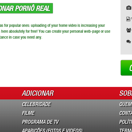
IONAR PORNÔ REAL
l as for popular ones: uploading of your home video is increasing your
s here absolutely for free! You can create your personal web-page or use
tance in case you need any.
ADICIONAR
SOB
CELEBRIDADE
QUEM
FILME
CONT
PROGRAMA DE TV
POLÍT
APARIÇÕES (FOTOS E VIDEOS)
TERM