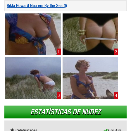
Rikki Howard Nua em By the Sea (I)
1
2
3
4
ESTATÍSTICAS DE NUDEZ
Celebridades
+0
(59518)