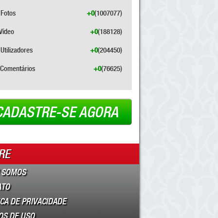
Fotos
+0
(1007077)
Vídeo
+0
(188128)
Utilizadores
+0
(204450)
Comentários
+0
(76625)
CADASTRE-SE AGORA
RE
 SOMOS
ATO
ICA DE PRIVACIDADE
OS DE USO