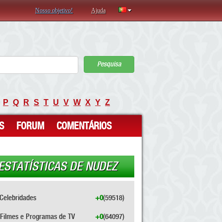
Nosso objetivo!
Ajuda
Pesquisa
P
Q
R
S
T
U
V
W
X
Y
Z
S
FORUM
COMENTÁRIOS
ESTATÍSTICAS DE NUDEZ
Celebridades
+0
(59518)
Filmes e Programas de TV
+0
(64097)