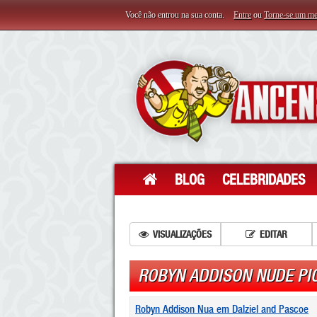
Você não entrou na sua conta.
Entre
ou
Torne-se um m
BLOG
CELEBRIDADES
VISUALIZAÇÕES
EDITAR
ROBYN ADDISON NUDE PI
Robyn Addison Nua em Dalziel and Pascoe