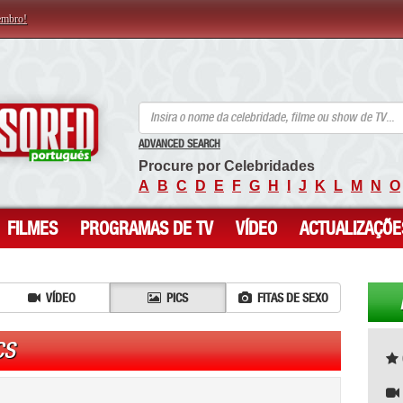
embro!
ANCENSORED - Celebridades Nuas Sem Censura
ADVANCED SEARCH
Procure por Celebridades
A
B
C
D
E
F
G
H
I
J
K
L
M
N
O
FILMES
PROGRAMAS DE TV
VÍDEO
ACTUALIZAÇÕE
VÍDEO
PICS
FITAS DE SEXO
CS