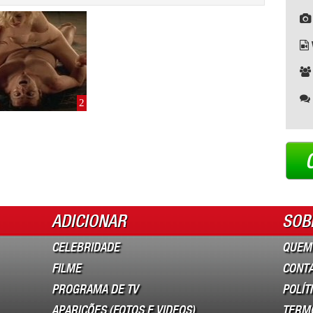
2
ADICIONAR
SOB
CELEBRIDADE
QUEM
FILME
CONT
PROGRAMA DE TV
POLÍT
APARIÇÕES (FOTOS E VIDEOS)
TERM