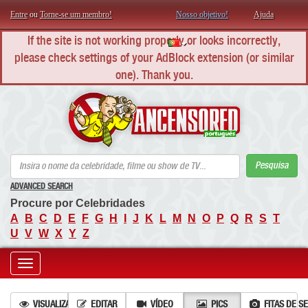
Entre
ou
Torne-se um membro!
Nosso objetivo!
Ajuda
If the site is not working properly or looks incorrectly,
please check settings of your AdBlock extension (or similar
one). Thank you.
AN
Pesquisa
ADVANCED SEARCH
Procure por Celebridades
A
B
C
D
E
F
G
H
I
J
K
L
M
N
O
P
Q
R
S
T
U
V
W
X
Y
Z
Toggle
navigation
VISUALIZAÇÕES
EDITAR
VÍDEO
PICS
FITAS DE S