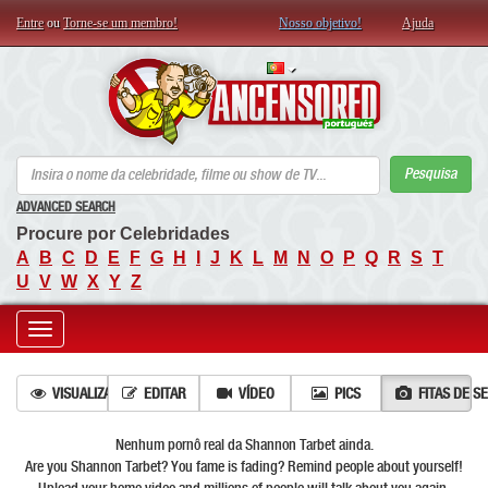
Entre
ou
Torne-se um membro!
Nosso objetivo!
Ajuda
AN
Pesquisa
ADVANCED SEARCH
Procure por Celebridades
A
B
C
D
E
F
G
H
I
J
K
L
M
N
O
P
Q
R
S
T
U
V
W
X
Y
Z
Toggle
navigation
VISUALIZAÇÕES
EDITAR
VÍDEO
PICS
FITAS DE S
Nenhum pornô real da Shannon Tarbet ainda.
Are you Shannon Tarbet? You fame is fading? Remind people about yourself!