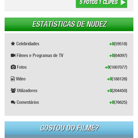
5 FOTOS 1 CLIPES
ESTATÍSTICAS DE NUDEZ
Celebridades
+0
(59518)
Filmes e Programas de TV
+0
(64097)
Fotos
+0
(1007077)
Vídeo
+0
(188128)
Utilizadores
+0
(204450)
Comentários
+0
(76625)
GOSTOU DO FILME?