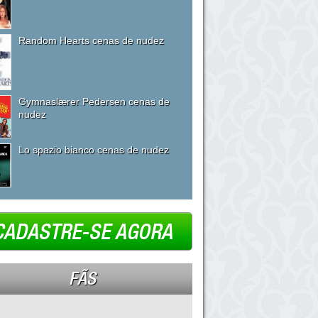
Random Hearts cenas de nudez
Gymnaslærer Pedersen cenas de
nudez
Lo spazio bianco cenas de nudez
CADASTRE-SE AGORA
FÃS