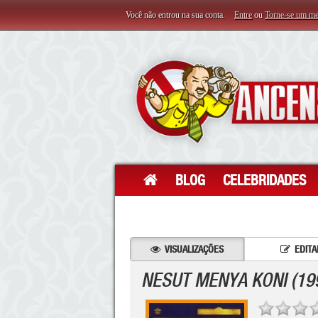
Você não entrou na sua conta.
Entre
ou
Torne-se um m
BLOG
CELEBRIDADES
VISUALIZAÇÕES
EDITA
NESUT MENYA KONI (19