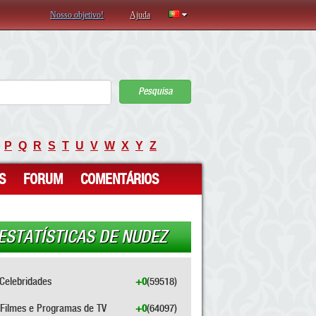
Nosso objetivo!
Ajuda
Pesquisa
P
Q
R
S
T
U
V
W
X
Y
Z
S
FORUM
COMENTÁRIOS
ESTATÍSTICAS DE NUDEZ
Celebridades
+0
(59518)
Filmes e Programas de TV
+0
(64097)