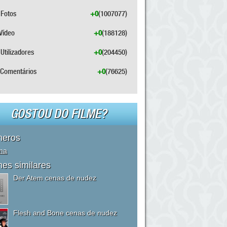
Fotos
+0
(1007077)
Vídeo
+0
(188128)
Utilizadores
+0
(204450)
Comentários
+0
(76625)
GOSTOU DO FILME?
neros
ma
mes similares
Der Atem cenas de nudez
Flesh and Bone cenas de nudez