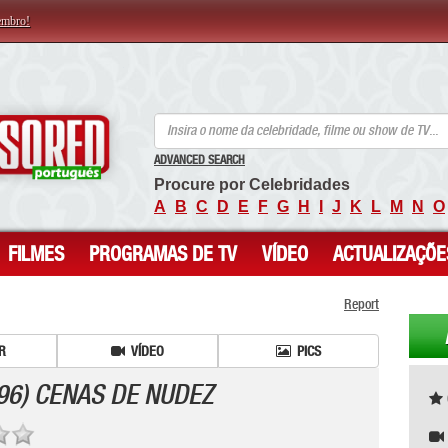
embro!
ANCENSORED - Celebridades Nuas Sem Censura
ADVANCED SEARCH
Procure por Celebridades
A
B
C
D
E
F
G
H
I
J
K
L
M
N
O
FILMES
PROGRAMAS DE TV
VÍDEO
ACTUALIZAÇÕE
Report
R
VÍDEO
PICS
96) CENAS DE NUDEZ