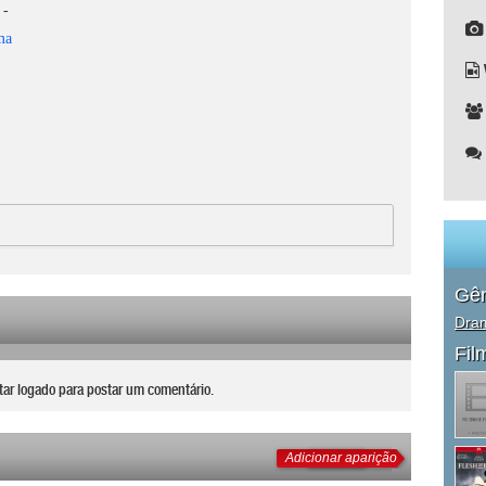
-
ma
Gê
Dra
Fil
tar logado para postar um comentário.
Adicionar aparição