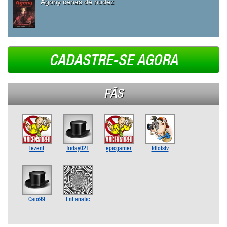
Agony cenas de nudez
CADASTRE-SE AGORA
FÃS
lezent
friday021
epicgamer
tdlotslv
Caio99
EnFanatic