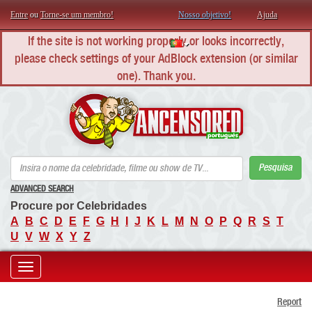
Entre
ou
Torne-se um membro!
Nosso objetivo!
Ajuda
If the site is not working properly or looks incorrectly,
please check settings of your AdBlock extension (or similar
one). Thank you.
AN
Pesquisa
ADVANCED SEARCH
Procure por Celebridades
A
B
C
D
E
F
G
H
I
J
K
L
M
N
O
P
Q
R
S
T
U
V
W
X
Y
Z
Toggle
Report
navigation