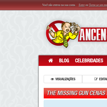
Você não entrou na sua conta.
Entre
ou
Torne-se um m
BLOG
CELEBRIDADES
VISUALIZAÇÕES
EDITA
THE MISSING GUN CENAS