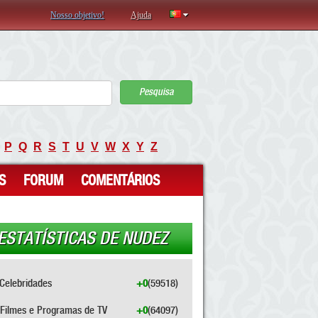
Nosso objetivo!
Ajuda
Pesquisa
P
Q
R
S
T
U
V
W
X
Y
Z
S
FORUM
COMENTÁRIOS
ESTATÍSTICAS DE NUDEZ
Celebridades
+0
(59518)
Filmes e Programas de TV
+0
(64097)