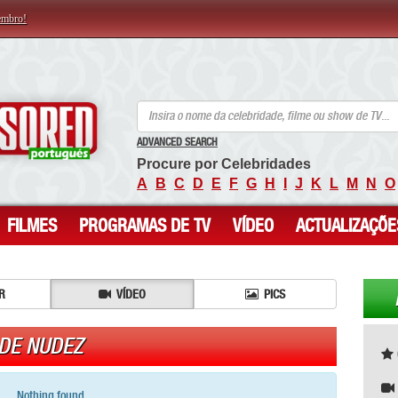
embro!
ANCENSORED - Celebridades Nuas Sem Censura
ADVANCED SEARCH
Procure por Celebridades
A
B
C
D
E
F
G
H
I
J
K
L
M
N
O
FILMES
PROGRAMAS DE TV
VÍDEO
ACTUALIZAÇÕE
R
VÍDEO
PICS
 DE NUDEZ
Nothing found