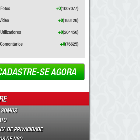
Fotos
+0
(1007077)
Vídeo
+0
(188128)
Utilizadores
+0
(204450)
Comentários
+0
(76625)
CADASTRE-SE AGORA
RE
 SOMOS
ATO
ICA DE PRIVACIDADE
OS DE USO