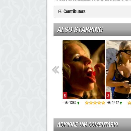
Contributors
ALSO STARRING
0
0
0
33829
1389
1447
ADICIONE UM COMENTÁRIO