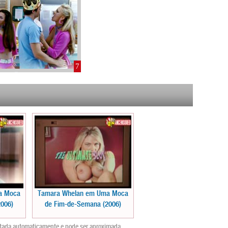
7
a Moca
Tamara Whelan em Uma Moca
006)
de Fim-de-Semana (2006)
ntada automaticamente e pode ser aproximada.