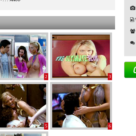
2
3
5
6