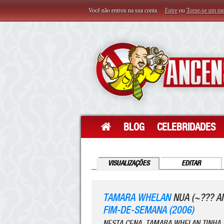
Você não entrou na sua conta.
Entre
ou
Torne-se um m
BLOG
CELEBRIDADES
VISUALIZAÇÕES
EDITAR
TAMARA WHELAN
NUA (~??? A
FIM-DE-SEMANA (2006)
NESTA CENA, TAMARA WHELAN TINHA 