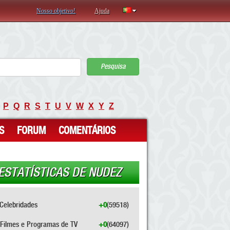
Nosso objetivo!
Ajuda
Pesquisa
P
Q
R
S
T
U
V
W
X
Y
Z
S
FORUM
COMENTÁRIOS
ESTATÍSTICAS DE NUDEZ
Celebridades
+0
(59518)
Filmes e Programas de TV
+0
(64097)