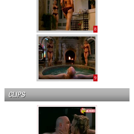
8
9
CLIPS