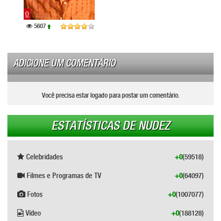
0
0
5607
155
ADICIONE UM COMENTÁRIO
Você precisa estar logado para postar um comentário.
ESTATÍSTICAS DE NUDEZ
Celebridades
+0
(59518)
Filmes e Programas de TV
+0
(64097)
Fotos
+0
(1007077)
Vídeo
+0
(188128)