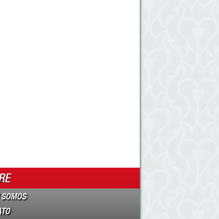
RE
 SOMOS
ATO