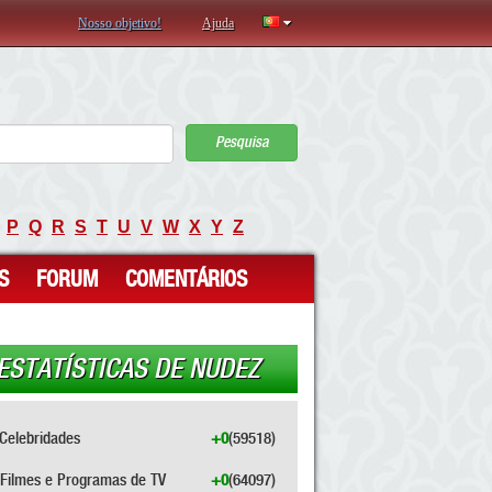
Nosso objetivo!
Ajuda
Pesquisa
P
Q
R
S
T
U
V
W
X
Y
Z
S
FORUM
COMENTÁRIOS
ESTATÍSTICAS DE NUDEZ
Celebridades
+0
(59518)
Filmes e Programas de TV
+0
(64097)