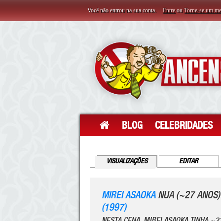
Você não entrou na sua conta.
Entre
ou
Torne-se um m
BLOG
CELEBRIDADES
VISUALIZAÇÕES
EDITAR
MIREI ASAOKA
NUA (~27 ANOS
(1997)
NESTA CENA, MIREI ASAOKA TINHA ~2