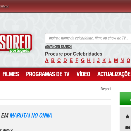
embro!
ANCENSORED - Celebridades Nuas Sem Censura
ADVANCED SEARCH
Procure por Celebridades
A
B
C
D
E
F
G
H
I
J
K
L
M
N
O
FILMES
PROGRAMAS DE TV
VÍDEO
ACTUALIZAÇÕE
Report
) EM
MARUTAI NO ONNA
7 ANOS