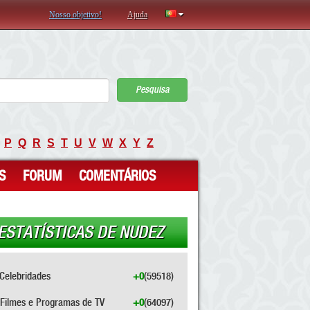
Nosso objetivo!
Ajuda
Pesquisa
P
Q
R
S
T
U
V
W
X
Y
Z
S
FORUM
COMENTÁRIOS
ESTATÍSTICAS DE NUDEZ
Celebridades
+0
(59518)
Filmes e Programas de TV
+0
(64097)