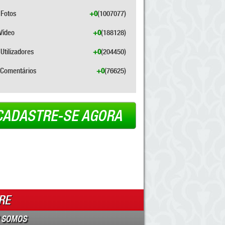
Fotos
+0
(1007077)
Vídeo
+0
(188128)
Utilizadores
+0
(204450)
Comentários
+0
(76625)
CADASTRE-SE AGORA
RE
 SOMOS