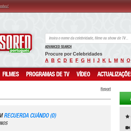
embro!
ANCENSORED - Celebridades Nuas Sem Censura
ADVANCED SEARCH
Procure por Celebridades
A
B
C
D
E
F
G
H
I
J
K
L
M
N
O
FILMES
PROGRAMAS DE TV
VÍDEO
ACTUALIZAÇÕE
Report
EM
RECUERDA CUÁNDO (0)
ANOS