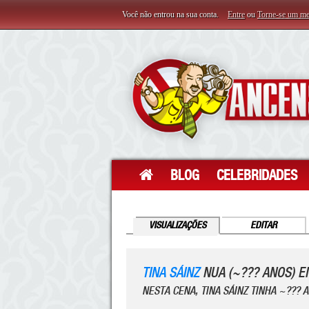
Você não entrou na sua conta.
Entre
ou
Torne-se um m
BLOG
CELEBRIDADES
VISUALIZAÇÕES
EDITAR
TINA SÁINZ
NUA (~??? ANOS) 
NESTA CENA, TINA SÁINZ TINHA ~??? 