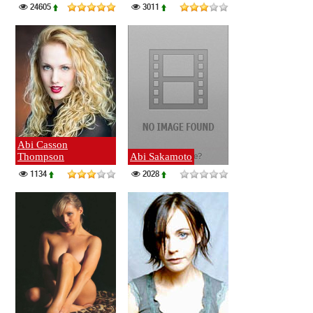
24605
3011
Abi Casson
Thompson
Abi Sakamoto
1134
2028