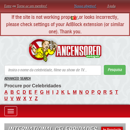
Entre
ou
Torne-se um membro!
Nosso objetivo!
Ajuda
If the site is not working properly or looks incorrectly,
please check settings of your AdBlock extension (or similar
one). Thank you.
AN
Pesquisa
ADVANCED SEARCH
Procure por Celebridades
A
B
C
D
E
F
G
H
I
J
K
L
M
N
O
P
Q
R
S
T
U
V
W
X
Y
Z
Toggle
navigation
INTERNATIONAL CELEBRIDADES
by Popularity