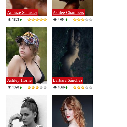
Anouze Schuster
Ashlee Chambers
1853
4704
Ashley Horne
Barbara Sánchez
1320
1066