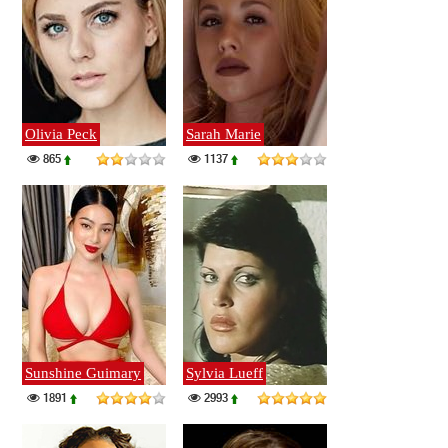
Olivia Peck
Sarah Marie
865
1137
Sunshine Guimary
Sylvia Lueff
1891
2993