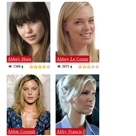
Abbey Hoes
Abbey Le Cornu
7349
2975
Abbie Cornish
Abby Francis