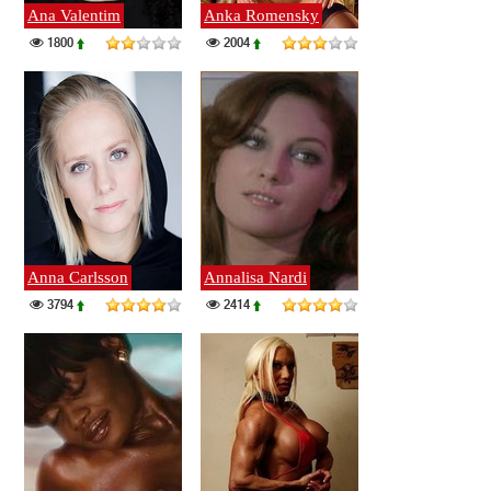
Ana Valentim
Anka Romensky
1800
2004
Anna Carlsson
Annalisa Nardi
3794
2414