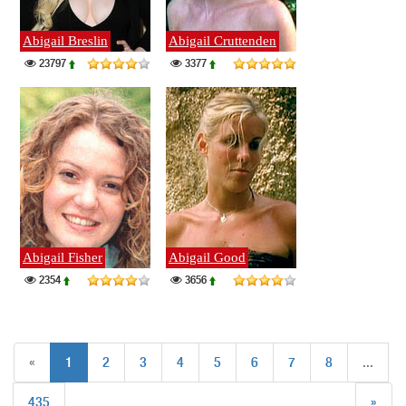
Abigail Breslin
Abigail Cruttenden
23797
3377
Abigail Fisher
Abigail Good
2354
3656
«
1
2
3
4
5
6
7
8
...
435
»