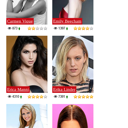
Carmen Vique
Emily Beecham
873
1397
Erica Manni
Erika Linder
4310
7391