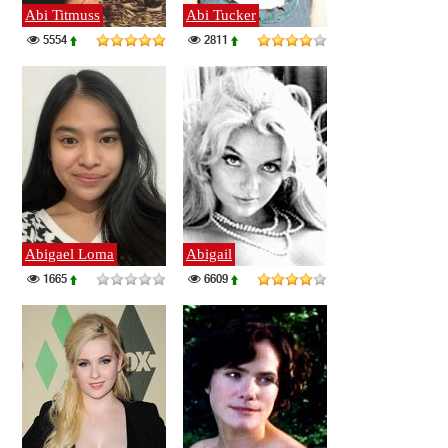
Abi Titmuss
Abi Tucker
5554
2811
Abigael Loma
Abigail
1665
6609