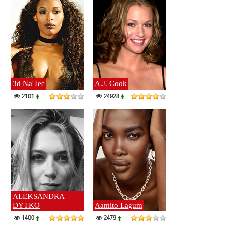
3d Na'Tee
A.J. Cook
2101
24928
ALEKSANDRA
DYTKO
Aamito Lagum
1400
2479