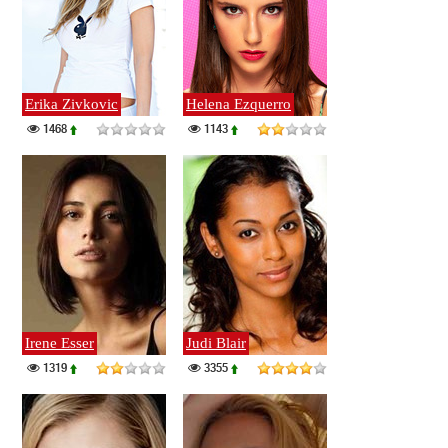
Erika Zivkovic
Helena Ezquerro
1468
1143
Irene Esser
Judi Blair
1319
3355