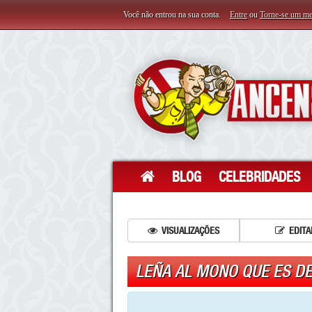
Você não entrou na sua conta.
Entre
ou
Torne-se um m
BLOG
CELEBRIDADES
VISUALIZAÇÕES
EDITA
LEÑA AL MONO QUE ES D