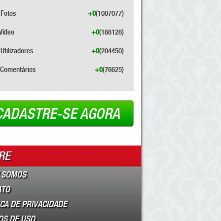
Fotos
+0
(1007077)
Vídeo
+0
(188128)
Utilizadores
+0
(204450)
Comentários
+0
(76625)
CADASTRE-SE AGORA
RE
 SOMOS
ATO
ICA DE PRIVACIDADE
OS DE USO