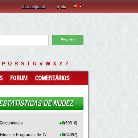
Nosso objetivo!
Ajuda
Pesquisa
P
Q
R
S
T
U
V
W
X
Y
Z
S
FORUM
COMENTÁRIOS
ESTATÍSTICAS DE NUDEZ
Celebridades
+0
(59518)
Filmes e Programas de TV
+0
(64097)