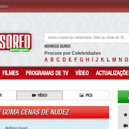
embro!
ANCENSORED - Celebridades Nuas Sem Censura
ADVANCED SEARCH
Procure por Celebridades
A
B
C
D
E
F
G
H
I
J
K
L
M
N
O
FILMES
PROGRAMAS DE TV
VÍDEO
ACTUALIZAÇÕE
R
VÍDEO
PICS
E GOMA CENAS DE NUDEZ
Nothing found