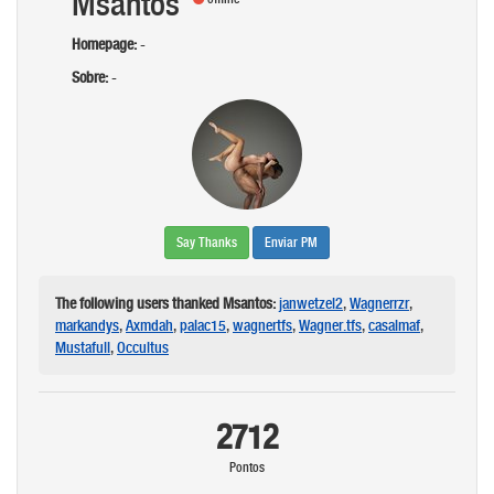
Msantos
Homepage:
-
Sobre:
-
Say Thanks
Enviar PM
The following users thanked Msantos:
janwetzel2
,
Wagnerrzr
,
markandys
,
Axmdah
,
palac15
,
wagnertfs
,
Wagner.tfs
,
casalmaf
,
Mustafull
,
Occultus
2712
Pontos