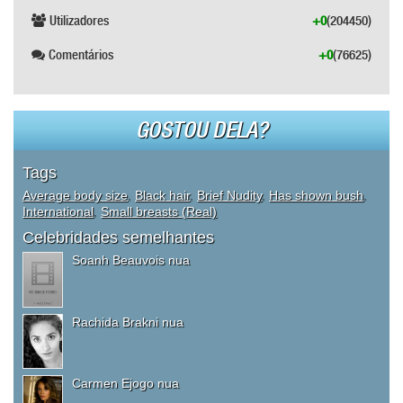
Utilizadores
+0
(204450)
Comentários
+0
(76625)
GOSTOU DELA?
Tags
Average body size
,
Black hair
,
Brief Nudity
,
Has shown bush
,
International
,
Small breasts (Real)
Celebridades semelhantes
Soanh Beauvois nua
Rachida Brakni nua
Carmen Ejogo nua