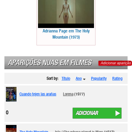
Adrianna Page em The Holy
Mountain (1973)
APARIÇÕES NUAS EM FILMES
Adicionar aparição
Sort by:
Título
Ano
Popularity
Rating
Cuando tejen las arañas
Lorena
(1977)
0
ADICIONAR
The Holy Mountain
Isla / She whose planet is Mars
(1973)