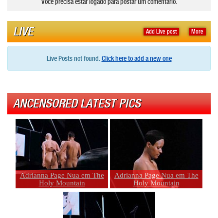
Você precisa estar logado para postar um comentário.
LIVE
Add Live post
More
Live Posts not found.
Click here to add a new one
ANCENSORED LATEST PICS
Adrianna Page Nua em The
Adrianna Page Nua em The
Holy Mountain
Holy Mountain