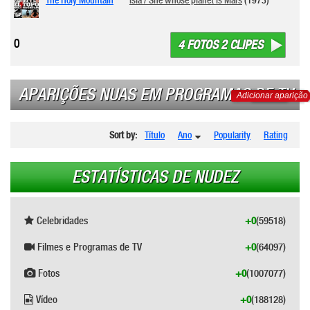
0
4 FOTOS 2 CLIPES
APARIÇÕES NUAS EM PROGRAMAS DE TV
Adicionar aparição
Sort by:
Título
Ano
Popularity
Rating
ESTATÍSTICAS DE NUDEZ
Celebridades
+0
(59518)
Filmes e Programas de TV
+0
(64097)
Fotos
+0
(1007077)
Vídeo
+0
(188128)