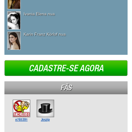
Ivania Elena nua
Karin Franz Körlof nua
CADASTRE-SE AGORA
FÃS
e785391
Joszip