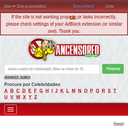
Entre
ou
Torne-se um membro!
Nosso objetivo!
Ajuda
If the site is not working properly or looks incorrectly,
please check settings of your AdBlock extension (or similar
one). Thank you.
AN
Pesquisa
ADVANCED SEARCH
Procure por Celebridades
A
B
C
D
E
F
G
H
I
J
K
L
M
N
O
P
Q
R
S
T
U
V
W
X
Y
Z
Toggle
Report
navigation