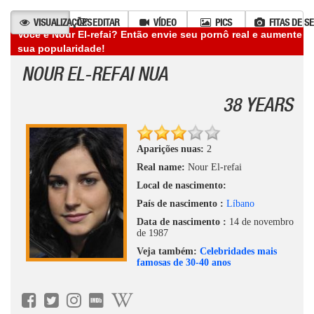
VISUALIZAÇÕES
EDITAR
VÍDEO
PICS
FITAS DE S
Você é Nour El-refai? Então envie seu pornô real e aumente
sua popularidade!
NOUR EL-REFAI NUA
38 YEARS
Aparições nuas:
2
Real name:
Nour El-refai
Local de nascimento:
País de nascimento :
Líbano
Data de nascimento :
14 de novembro
de 1987
Veja também:
Celebridades mais
famosas de 30-40 anos