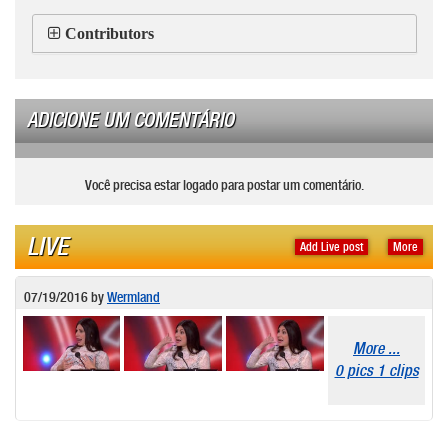
Contributors
ADICIONE UM COMENTÁRIO
Você precisa estar logado para postar um comentário.
LIVE
Add Live post
More
07/19/2016
by
Wermland
More ...
0 pics 1 clips