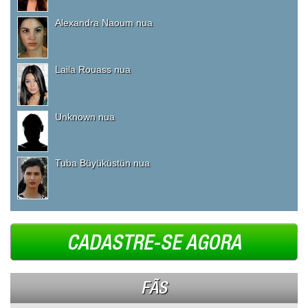
Alexandra Naoum nua
Laila Rouass nua
Unknown nua
Tuba Büyüküstün nua
CADASTRE-SE AGORA
FÃS