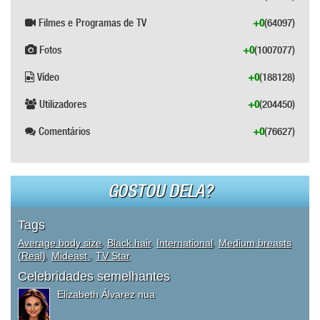
Filmes e Programas de TV
+0
(64097)
Fotos
+0
(1007077)
Vídeo
+0
(188128)
Utilizadores
+0
(204450)
Comentários
+0
(76627)
GOSTOU DELA?
Tags
Average body size
,
Black hair
,
International
,
Medium breasts
(Real)
,
Mideast
,
TV Star
Celebridades semelhantes
Elizabeth Álvarez nua