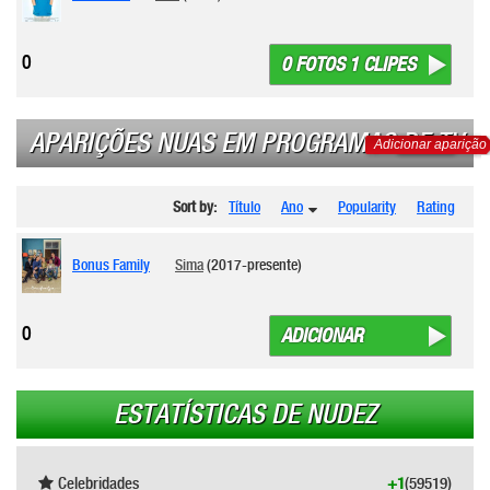
0
0 FOTOS 1 CLIPES
APARIÇÕES NUAS EM PROGRAMAS DE TV
Adicionar aparição
Sort by:
Título
Ano
Popularity
Rating
Bonus Family
Sima
(2017-presente)
0
ADICIONAR
ESTATÍSTICAS DE NUDEZ
Celebridades
+1
(59519)