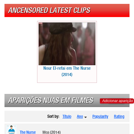
ANCENSORED LATEST CLIPS
Nour El-refai em The Nurse
(2014)
APARIÇÕES NUAS EM FILMES
Adicionar aparição
Sort by:
Título
Ano
Popularity
Rating
The Nurse
Moa
(2014)